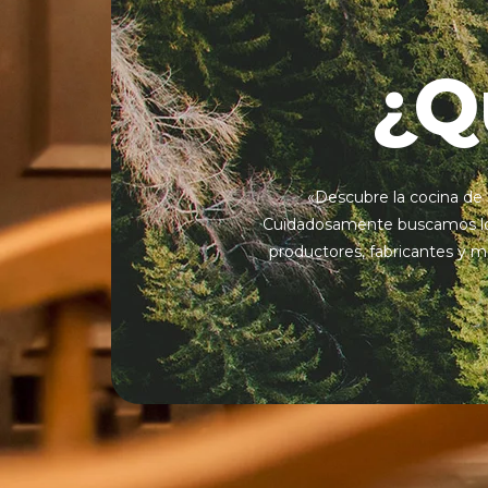
¿Q
«Descubre la cocina de 
Cuidadosamente buscamos los
productores, fabricantes y m