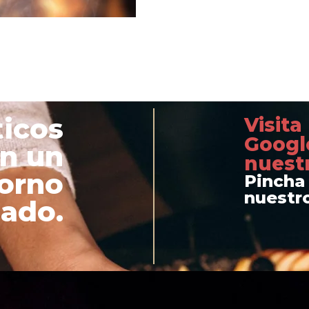
icos
Visita
Googl
en un
nuestr
orno
Pincha 
nuestro
iado.