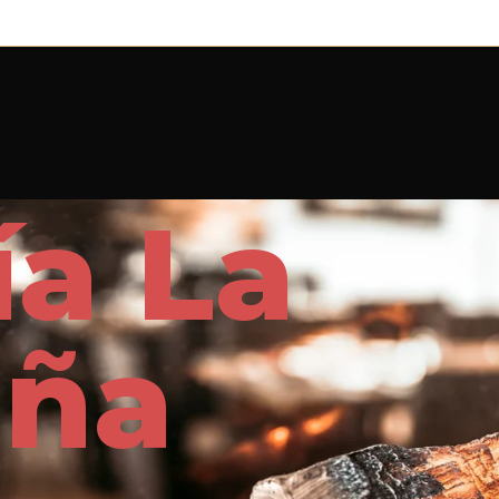
ía La
aña