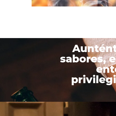
Auntént
sabores, 
ent
privileg