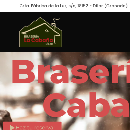
Crta. Fábrica de la Luz, s/n, 18152 - Dílar (Granada)
Braser
Cab
¡Haz tu reserva!