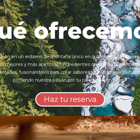
ué ofrecem
Juan en un entorno de montaña único en la comarca. Un viaje a las
 mejores y más apetitosos ingredientes que podemos encontrar
ercados, fusionándolos para crear sabores innovadores y platos fr
poniendo nuestra pasión por tu paladar en un plato.»
Haz tu reserva