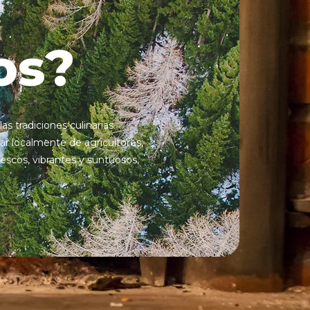
os?
 tradiciones culinarias.
 localmente de agricultores,
escos, vibrantes y suntuosos,