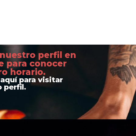
 nuestro perfil en
e para conocer
o horario.
aquí para visitar
 perfil.