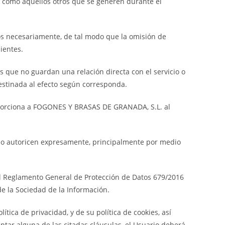
así como aquellos otros que se generen durante el
s necesariamente, de tal modo que la omisión de
ientes.
s que no guardan una relación directa con el servicio o
destinada al efecto según corresponda.
proporciona a FOGONES Y BRASAS DE GRANADA, S.L. al
o lo autoricen expresamente, principalmente por medio
 el Reglamento General de Protección de Datos 679/2016
de la Sociedad de la Información.
tica de privacidad, y de su política de cookies, así
ptar alguna de las citadas cláusulas, el Usuario deberá