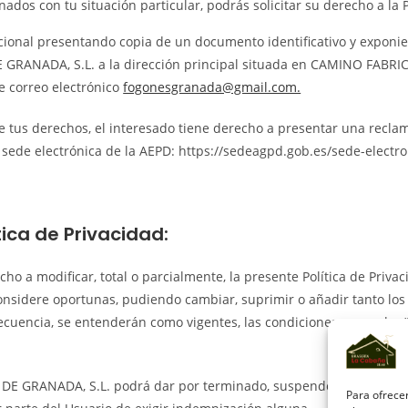
ados con tu situación particular, podrás solicitar su derecho a la
dicional presentando copia de un documento identificativo y expon
 GRANADA, S.L. a la dirección principal situada en CAMINO FABRICA
de correo electrónico
fogonesgranada@gmail.com.
 tus derechos, el interesado tiene derecho a presentar una recla
la sede electrónica de la AEPD: https://sedeagpd.gob.es/sede-electr
tica de Privacidad:
 a modificar, total o parcialmente, la presente Política de Privac
onsidere oportunas, pudiendo cambiar, suprimir o añadir tanto los 
ecuencia, se entenderán como vigentes, las condiciones generales/
E GRANADA, S.L. podrá dar por terminado, suspender o interrumpi
Para ofrecer