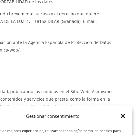
 PORTABILIDAD de los datos.
iendo brevemente su caso y el derecho que quiere
 DE LA LUZ, 1, – 18152 DILAR (Granada). E-mail:
mación ante la Agencia Española de Protección de Datos
onica-web/.
idad, publicando los cambios en el Sitio Web. Asimismo,
contenidos y servicios que presta, como la forma en la
Políticas que estén publicadas en el momento en el que
Gestionar consentimiento
r, en cualquier momento sin necesidad de preaviso, el
 las mejores experiencias, utilizamos tecnologías como las cookies para