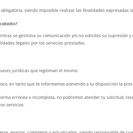
ligatoria, siendo imposible realizar las finalidades expresadas s
ecabados?
ntras se gestiona su comunicación y/o no solicites su supresión 
lidades legales por los servicios prestados.
 bases jurídicas que legitiman el mismo:
ívoco, en tanto que te informamos poniendo a tu disposición la pres
 forma errónea o incompleta, no podremos atender tu solicitud, res
os servicios.
ros, exactos, completos y actualizados, siendo responsable de cual