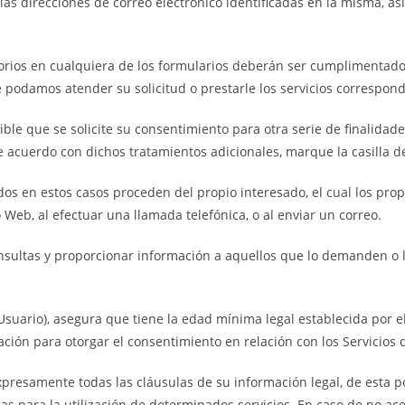
a las direcciones de correo electrónico identificadas en la misma, 
rios en cualquiera de los formularios deberán ser cumplimentado
 podamos atender su solicitud o prestarle los servicios correspond
ble que se solicite su consentimiento para otra serie de finalidade
de acuerdo con dichos tratamientos adicionales, marque la casilla 
zados en estos casos proceden del propio interesado, el cual los 
 Web, al efectuar una llamada telefónica, o al enviar un correo.
s consultas y proporcionar información a aquellos que lo demanden 
 Usuario), asegura que tiene la edad mínima legal establecida por
ación para otorgar el consentimiento en relación con los Servicios 
presamente todas las cláusulas de su información legal, de esta polí
s para la utilización de determinados servicios. En caso de no ace