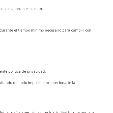
i no se aportan esos datos.
y durante el tiempo mínimo necesario para cumplir con
ente política de privacidad.
ultando del todo imposible proporcionarte la
quier daño o perjuicio, directo o indirecto, que pudiera